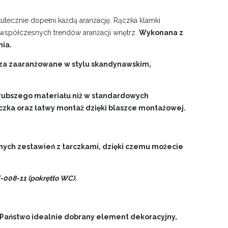
utecznie dopełni każdą aranżację. Rączka klamki
współczesnych trendów aranżacji wnętrz.
Wykonana z
nia.
rza zaaranżowane w stylu skandynawskim,
grubszego materiału niż w standardowych
czka oraz łatwy montaż dzięki blaszce montażowej.
nych zestawień z tarczkami, dzięki czemu możecie
-008-11 (pokrętło WC).
aństwo idealnie dobrany element dekoracyjny,