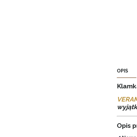
OPIS
Klamka
VERA
wyjątk
Opis 