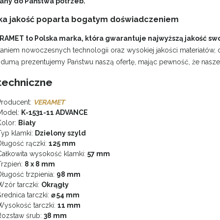
ny do Państwa potrzeb.
a jakość poparta bogatym doświadczeniem
RAMET to Polska marka, która gwarantuje najwyższą jakość sw
aniem nowoczesnych technologii oraz wysokiej jakości materiałów, 
 dumą prezentujemy Państwu naszą ofertę, mając pewność, że nasze a
techniczne
roducent:
VERAMET
odel:
K-1531-11 ADVANCE
olor:
Biały
yp klamki:
Dzielony szyld
ługość rączki:
125 mm
ałkowita wysokość klamki:
57 mm
rzpień:
8 x 8 mm
ługość trzpienia:
98 mm
zór tarczki:
Okrągły
rednica tarczki:
⌀ 54 mm
ysokość tarczki:
11 mm
ozstaw śrub:
38 mm