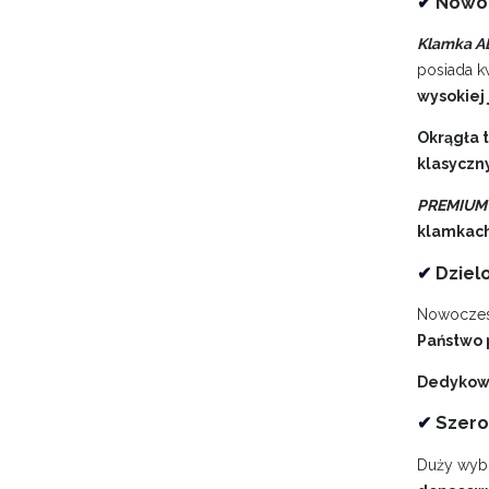
✔
Nowoc
Klamka 
posiada k
wysokiej 
Okrągła 
klasyczn
PREMIUM 
klamkach
✔
Dzielo
Nowoczesn
Państwo 
Dedykowa
✔
Szero
Duży wybó