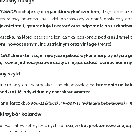
zesny design
ADVANCE
cechuje się eleganckim wykończeniem,
dzięki czemu sk
wadratowy, nowoczesny kształt pozbawiony zdobień, doskonały do 
jakości stali, gwarantuje trwałość oraz odporność na uszkodze
tarczka,
na której osadzona jest klamka, doskonale
podkreśli wnęt
ym, nowoczesnym, industrialnym oraz vintage (retro).
LINE
charakteryzuje najwyższa jakość wykonania przy użyciu 
, rozeta jednoczęściowa usztywniająca całość, wzmocniona rą
ny szyld
e rozwiązania w produkcji klamek pozwalają na
tworzenie unikal
podkreślić indywidualny charakter wnętrza.
ne tarczki:
K-006-11 (klucz) / K-007-11 (wkładka bębenkowa) / K
ki wybór kolorów
r wariantów kolorystycznych sprawia, że
bezproblemowo znajdą P