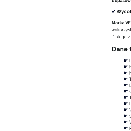
dopasowa
✔
Wysok
Marka VE
wykorzyst
Dlatego z
Dane 
☛
P
☛
M
☛
K
☛
T
☛
D
☛
C
☛
T
☛
D
☛
W
☛
Ś
☛
W
☛
R