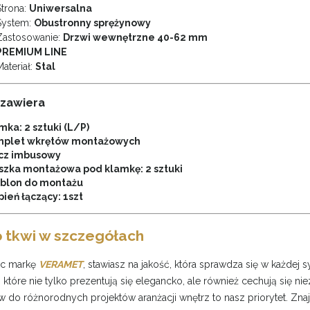
trona:
Uniwersalna
ystem:
Obustronny sprężynowy
astosowanie:
Drzwi wewnętrzne 40-62 mm
PREMIUM LINE
ateriał:
Stal
zawiera
mka: 2 sztuki (L/P)
plet wkrętów montażowych
cz imbusowy
szka montażowa pod klamkę: 2 sztuki
blon do montażu
pień łączący: 1szt
 tkwi w szczegółach
ąc markę
VERAMET
, stawiasz na jakość, która sprawdza się w każdej s
 które nie tylko prezentują się elegancko, ale również cechują się 
w do różnorodnych projektów aranżacji wnętrz to nasz priorytet. Znaj