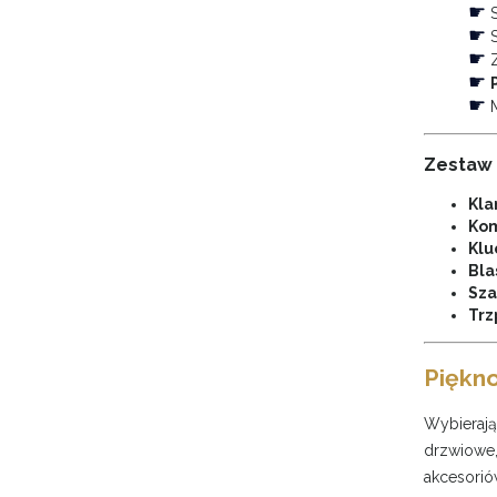
☛
S
☛
S
☛
Z
☛
☛
M
Zestaw 
Kla
Kom
Klu
Bla
Sza
Trz
Piękno
Wybieraj
drzwiowe,
akcesorió