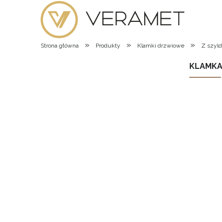
»
»
»
Strona główna
Produkty
Klamki drzwiowe
Z szyl
KLAMKA 