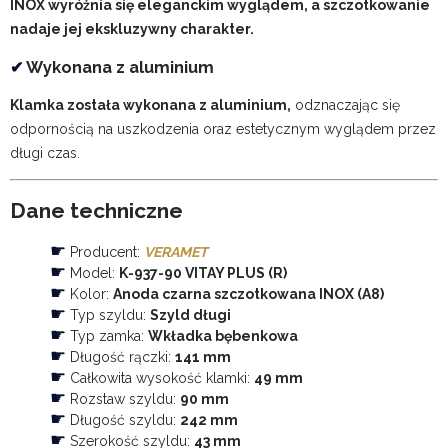
INOX wyróżnia się eleganckim wyglądem, a szczotkowanie
nadaje jej ekskluzywny charakter.
✔
Wykonana z aluminium
Klamka została wykonana z aluminium,
odznaczając się
odpornością na uszkodzenia oraz estetycznym wyglądem przez
długi czas.
Dane techniczne
☛
Producent:
VERAMET
☛
Model:
K-937-90 VITAY PLUS (R)
☛
Kolor:
Anoda czarna szczotkowana INOX (A8)
☛
Typ szyldu:
Szyld długi
☛
Typ zamka:
Wkładka bębenkowa
☛
Długość rączki:
141 mm
☛
Całkowita wysokość klamki:
49 mm
☛
Rozstaw szyldu:
90 mm
☛
Długość szyldu:
242 mm
☛
Szerokość szyldu:
43 mm