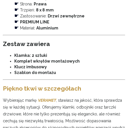
☛
Strona:
Prawa
☛
Trzpień:
8 x 8 mm
☛
Zastosowanie:
Drzwi zewnętrzne
☛
PREMIUM LINE
☛
Materiał:
Aluminium
Zestaw zawiera
Klamka: 2 sztuki
Komplet wkrętów montażowych
Klucz imbusowy
Szablon do montażu
Piękno tkwi w szczegółach
Wybierając markę
VERAMET
, stawiasz na jakość, która sprawdza
się w każdej sytuacji. Oferujemy klamki, odbojniki oraz tarczki
drzwiowe, które nie tylko prezentują się elegancko, ale również
cechują się niezwykłą trwałością. Możliwość dopasowania
naszych akcesoriów do różnorodnych projektów aranżacji wnętrz