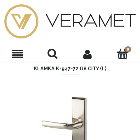
KLAMKA K-947-72 G8 CITY (L)