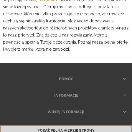
się w każdej sytuacji. Oferujemy klamki, odbojniki oraz tarczki
drzwiowe, które nie tylko prezentują się elegancko, ale również
cechują się niezwykłą trwałością. Możliwość dopasowania
naszych akcesoriów do różnorodnych projektów aranżacji wnętrz
to nasz priorytet. Znajdziesz u nas rozwiązania, które z
pewnością spełnią Twoje oczekiwania. Poznaj naszą pełną ofertę
i wybierz markę, która nie zawodzi.
POMOC
INFORMACJE
WIECEJ INFORMACJI
POKAŻ PEŁNĄ WERSJĘ STRONY