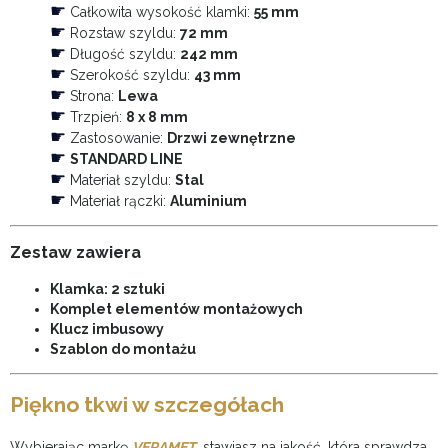
☛
Całkowita wysokość klamki:
55 mm
☛
Rozstaw szyldu:
72 mm
☛
Długość szyldu:
242 mm
☛
Szerokość szyldu:
43 mm
☛
Strona:
Lewa
☛
Trzpień:
8 x 8 mm
☛
Zastosowanie:
Drzwi zewnętrzne
☛
STANDARD LINE
☛
Materiał szyldu:
Stal
☛
Materiał rączki:
Aluminium
Zestaw zawiera
Klamka: 2 sztuki
Komplet elementów montażowych
Klucz imbusowy
Szablon do montażu
Piękno tkwi w szczegółach
Wybierając markę
VERAMET
, stawiasz na jakość, która sprawdza